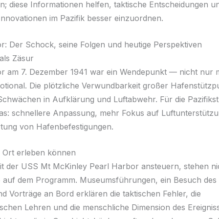
en; diese Informationen helfen, taktische Entscheidungen u
Innovationen im Pazifik besser einzuordnen.
r: Der Schock, seine Folgen und heutige Perspektiven
 als Zäsur
r am 7. Dezember 1941 war ein Wendepunkt — nicht nur mi
tional. Die plötzliche Verwundbarkeit großer Hafenstützp
Schwächen in Aufklärung und Luftabwehr. Für die Pazifikst
as: schnellere Anpassung, mehr Fokus auf Luftunterstützu
tung von Hafenbefestigungen.
 Ort erleben können
t der USS Mt McKinley Pearl Harbor ansteuern, stehen ni
auf dem Programm. Museumsführungen, ein Besuch des 
d Vorträge an Bord erklären die taktischen Fehler, die
ischen Lehren und die menschliche Dimension des Ereigniss