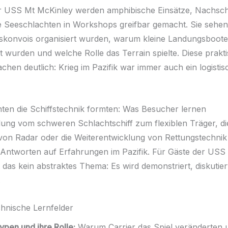
r USS Mt McKinley werden amphibische Einsätze, Nachschu
e Seeschlachten in Workshops greifbar gemacht. Sie sehen
konvois organisiert wurden, warum kleine Landungsboote 
t wurden und welche Rolle das Terrain spielte. Diese prakt
achen deutlich: Krieg im Pazifik war immer auch ein logistis
ten die Schiffstechnik formten: Was Besucher lernen
lung vom schweren Schlachtschiff zum flexiblen Träger, di
on Radar oder die Weiterentwicklung von Rettungstechnik 
e Antworten auf Erfahrungen im Pazifik. Für Gäste der USS
t das kein abstraktes Thema: Es wird demonstriert, diskutie
.
chnische Lernfelder
typen und ihre Rolle:
Warum Carrier das Spiel veränderten 