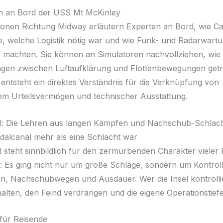
n an Bord der USS Mt McKinley
ionen Richtung Midway erläutern Experten an Bord, wie Car
te, welche Logistik nötig war und wie Funk- und Radarwart
 machten. Sie können an Simulatoren nachvollziehen, wie 
gen zwischen Luftaufklärung und Flottenbewegungen getr
entsteht ein direktes Verständnis für die Verknüpfung von
m Urteilsvermögen und technischer Ausstattung.
l: Die Lehren aus langen Kämpfen und Nachschub-Schlac
alcanal mehr als eine Schlacht war
 steht sinnbildlich für den zermürbenden Charakter vieler P
Es ging nicht nur um große Schläge, sondern um Kontrol
n, Nachschubwegen und Ausdauer. Wer die Insel kontrolli
halten, den Feind verdrängen und die eigene Operationstie
 für Reisende