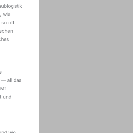
blogistik
, wie
so oft
ischen
ches
e
— all das
 Mt
rt und
und wie