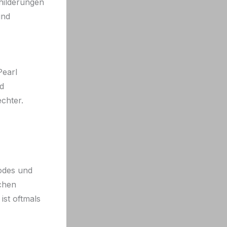
hilderungen
und
Pearl
d
chter.
odes und
ichen
ist oftmals