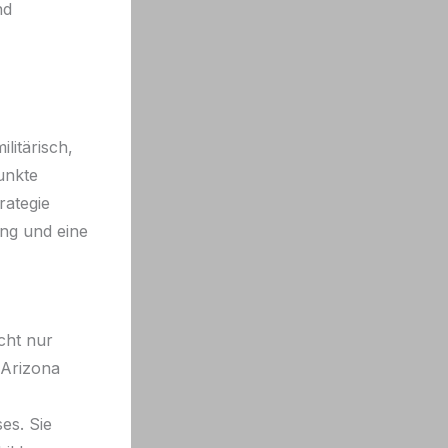
nd
litärisch,
unkte
rategie
ng und eine
cht nur
Arizona
es. Sie