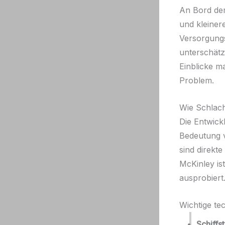
An Bord de
und kleiner
Versorgungs
unterschätz
Einblicke m
Problem.
Wie Schlach
Die Entwick
Bedeutung v
sind direkt
McKinley is
ausprobiert
Wichtige te
Schiffs