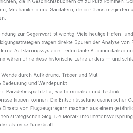
ichten, die in Geschichtsbüchern oft zu kurz kommen: Sc
en, Mechanikern und Sanitätern, die im Chaos reagierten 
en.
bindung zur Gegenwart ist wichtig: Viele heutige Hafen- und
idigungsstrategien tragen direkte Spuren der Analyse von 
derne Aufklärungssysteme, redundante Kommunikation un
g wären ohne diese historische Lehre anders — und schle
e Wende durch Aufklärung, Träger und Mut
he Bedeutung und Wendepunkt
ein Paradebeispiel dafür, wie Information und Technik
isse kippen können. Die Entschlüsselung gegnerischer C
ve Einsatz von Flugzeugträgern machten aus einem gefährl
nen strategischen Sieg. Die Moral? Informationsvorsprung 
er als reine Feuerkraft.