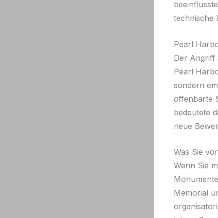
beeinflusst
technische 
Pearl Harbo
Der Angriff
Pearl Harbo
sondern emo
offenbarte 
bedeutete d
neue Bewer
Was Sie vor
Wenn Sie mi
Monumente 
Memorial un
organisator