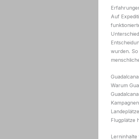
Erfahrunge
Auf Expedit
funktionier
Unterschied
Entscheidun
wurden. So 
menschliche
Guadalcana
Warum Guad
Guadalcanal
Kampagnen: 
Landeplätze
Flugplätze 
Lerninhalte