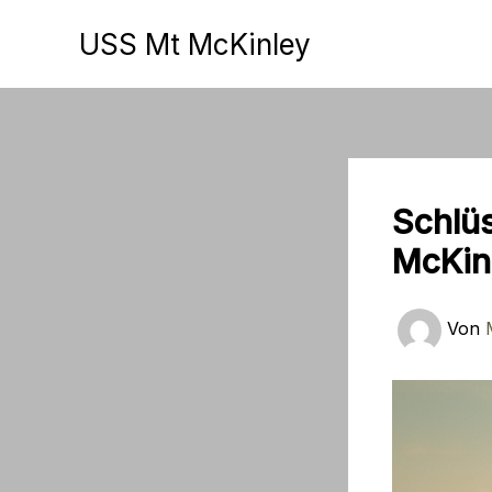
Zum
USS Mt McKinley
Inhalt
springen
Schlüs
McKin
Von