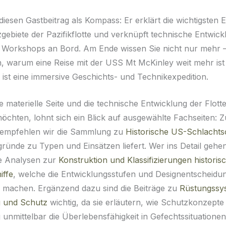
iesen Gastbeitrag als Kompass: Er erklärt die wichtigsten E
tzgebiete der Pazifikflotte und verknüpft technische Entwic
 Workshops an Bord. Am Ende wissen Sie nicht nur mehr 
, warum eine Reise mit der USS Mt McKinley weit mehr ist 
e ist eine immersive Geschichts- und Technikexpedition.
e materielle Seite und die technische Entwicklung der Flott
öchten, lohnt sich ein Blick auf ausgewählte Fachseiten: Z
 empfehlen wir die Sammlung zu
Historische US-Schlachtsc
gründe zu Typen und Einsätzen liefert. Wer ins Detail gehen 
he Analysen zur
Konstruktion und Klassifizierungen historis
iffe
, welche die Entwicklungsstufen und Designentscheidu
 machen. Ergänzend dazu sind die Beiträge zu
Rüstungssy
 und Schutz
wichtig, da sie erläutern, wie Schutzkonzepte
unmittelbar die Überlebensfähigkeit in Gefechtssituationen