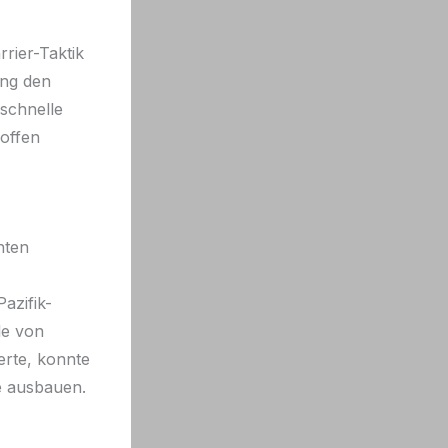
rier-Taktik
ung den
schnelle
offen
hten
azifik-
le von
erte, konnte
fe ausbauen.