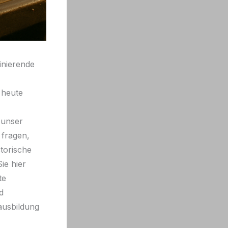
inierende
 heute
 unser
 fragen,
torische
ie hier
te
d
ausbildung