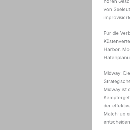
hören Gesch
von Seeleut
improvisiert
Für die Ver
Küstenverte
Harbor. Mo
Hafenplanun
Midway: Di
Strategisc
Midway ist 
Kampfergebn
der effekti
Match-up ei
entscheidend