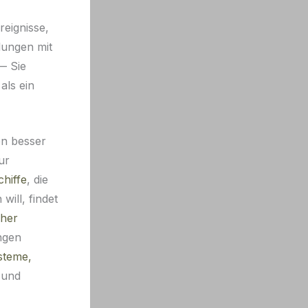
reignisse,
klungen mit
— Sie
als ein
en besser
ur
hiffe
, die
will, findet
cher
ngen
steme,
 und