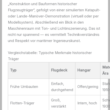
„Konstruktion und Bauformen historischer
Flugzeugträger“, gefolgt von einer simulierten Katapult-
oder Lande-Manöver-Demonstration (virtuell oder per
Modellsystem). Abschließend ein Blick in den
Maschinenraum mit Ton- und Lichtinszenierung. Das ist
nicht nur spannend — es vermittelt Technikverständnis
und Respekt vor maritimer Ingenieurskunst.
Vergleichstabelle: Typische Merkmale historischer
Träger
Mate
Typ
Flugdeck
Hangar
Ära
Einfach,
Stah
Frühe Umbauten
Offen/gering
durchgehend
1910
Groß,
Sch
Flotten-Träger
Intern, hoch
verstärkt
193