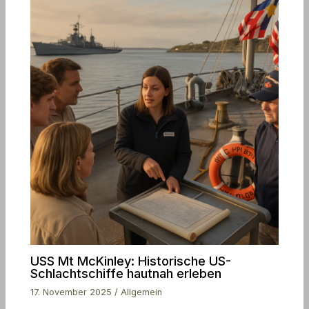
USS Mt McKinley: Historische US-
Schlachtschiffe hautnah erleben
17. November 2025
/
Allgemein