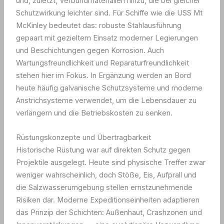
und, zuletzt, Verbundmaterialien hinzu, die bei gleicher
Schutzwirkung leichter sind. Für Schiffe wie die USS Mt
McKinley bedeutet das: robuste Stahlausführung
gepaart mit gezieltem Einsatz moderner Legierungen
und Beschichtungen gegen Korrosion. Auch
Wartungsfreundlichkeit und Reparaturfreundlichkeit
stehen hier im Fokus. In Ergänzung werden an Bord
heute häufig galvanische Schutzsysteme und moderne
Anstrichsysteme verwendet, um die Lebensdauer zu
verlängern und die Betriebskosten zu senken.
Rüstungskonzepte und Übertragbarkeit
Historische Rüstung war auf direkten Schutz gegen
Projektile ausgelegt. Heute sind physische Treffer zwar
weniger wahrscheinlich, doch Stöße, Eis, Aufprall und
die Salzwasserumgebung stellen ernstzunehmende
Risiken dar. Moderne Expeditionseinheiten adaptieren
das Prinzip der Schichten: Außenhaut, Crashzonen und