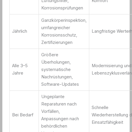
Lüftungsfilter,
Komfort
Korrosionsprüfungen
Ganzkörperinspektion,
umfangreicher
Jährlich
Langfristige Werter
Korrosionsschutz,
Zertifizierungen
Größere
Überholungen,
Alle 3–5
Modernisierung und
systematische
Jahre
Lebenszyklusverlä
Nachrüstungen,
Software-Updates
Ungeplante
Reparaturen nach
Schnelle
Vorfällen,
Bei Bedarf
Wiederherstellung d
Anpassungen nach
Einsatzfähigkeit
behördlichen