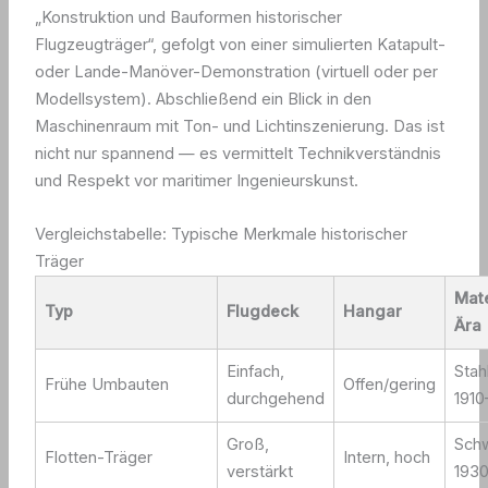
„Konstruktion und Bauformen historischer
Flugzeugträger“, gefolgt von einer simulierten Katapult-
oder Lande-Manöver-Demonstration (virtuell oder per
Modellsystem). Abschließend ein Blick in den
Maschinenraum mit Ton- und Lichtinszenierung. Das ist
nicht nur spannend — es vermittelt Technikverständnis
und Respekt vor maritimer Ingenieurskunst.
Vergleichstabelle: Typische Merkmale historischer
Träger
Mate
Typ
Flugdeck
Hangar
Ära
Einfach,
Stah
Frühe Umbauten
Offen/gering
durchgehend
1910
Groß,
Sch
Flotten-Träger
Intern, hoch
verstärkt
193