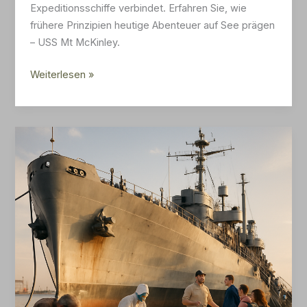
Expeditionsschiffe verbindet. Erfahren Sie, wie
frühere Prinzipien heutige Abenteuer auf See prägen
– USS Mt McKinley.
Konstruktion&Klassifikation
Weiterlesen »
historisch
Schlachtschiffe–
Mt
McKinley