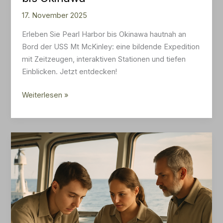
17. November 2025
Erleben Sie Pearl Harbor bis Okinawa hautnah an
Bord der USS Mt McKinley: eine bildende Expedition
mit Zeitzeugen, interaktiven Stationen und tiefen
Einblicken. Jetzt entdecken!
USS
Weiterlesen »
Mt
McKinley:
Einsatzgeschichte
Pearl
Harbor
bis
Okinawa