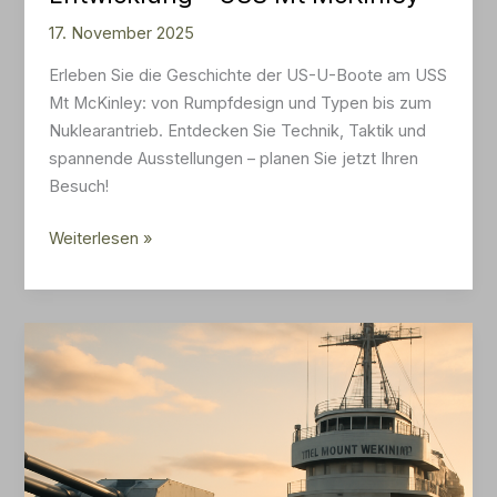
17. November 2025
Erleben Sie die Geschichte der US-U-Boote am USS
Mt McKinley: von Rumpfdesign und Typen bis zum
Nuklearantrieb. Entdecken Sie Technik, Taktik und
spannende Ausstellungen – planen Sie jetzt Ihren
Besuch!
US-
Weiterlesen »
U-
Boote:
Bau,
Typen
und
Entwicklung
–
USS
Mt