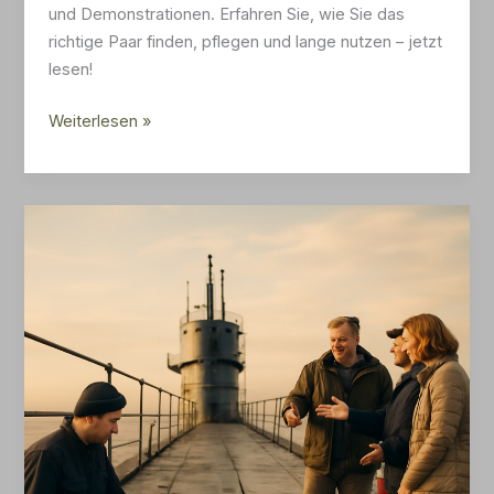
und Demonstrationen. Erfahren Sie, wie Sie das
richtige Paar finden, pflegen und lange nutzen – jetzt
lesen!
Bundesheerschuhe:
Weiterlesen »
Komfort,
Haltbarkeit
und
richtige
Pflege