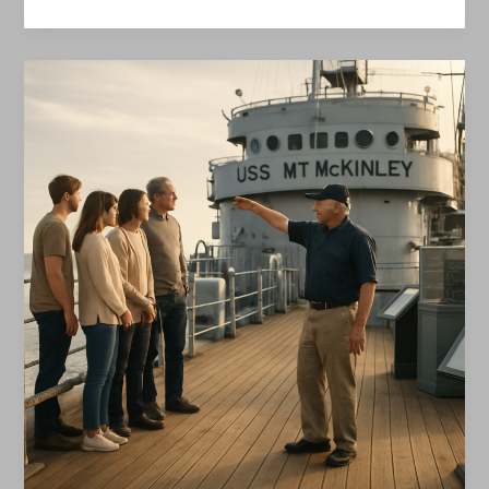
Wartung
und
Modernisierung
der
U-
Boote
–
Mt
McKinley