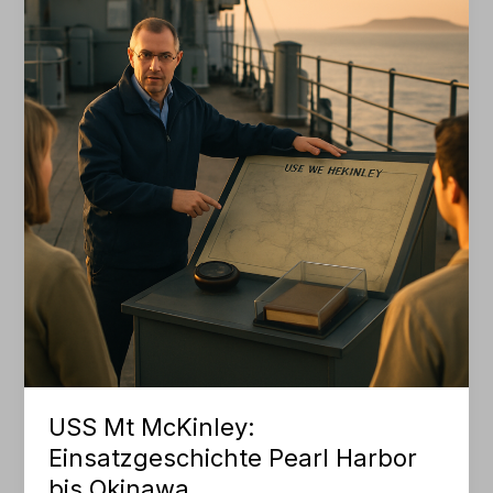
Mt
McKinley
USS Mt McKinley:
Einsatzgeschichte Pearl Harbor
bis Okinawa