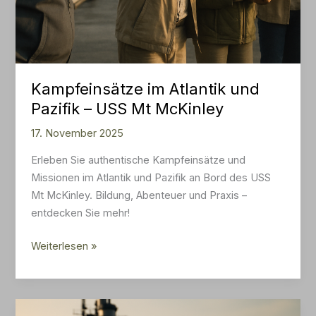
Kampfeinsätze im Atlantik und
Pazifik – USS Mt McKinley
17. November 2025
Erleben Sie authentische Kampfeinsätze und
Missionen im Atlantik und Pazifik an Bord des USS
Mt McKinley. Bildung, Abenteuer und Praxis –
entdecken Sie mehr!
Kampfeinsätze
Weiterlesen »
im
Atlantik
und
Pazifik