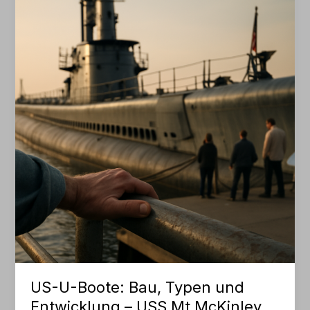
–
USS
Mt
McKinley
US-U-Boote: Bau, Typen und
Entwicklung – USS Mt McKinley