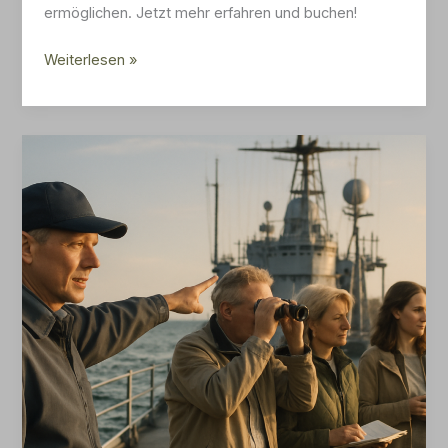
ermöglichen. Jetzt mehr erfahren und buchen!
Taktiken,
Weiterlesen »
Sensorik
und
Kommunikation
an
Bord
des
USS
Mt
McKinley